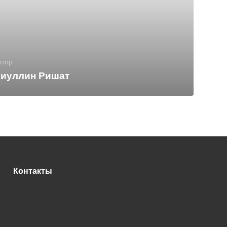
ктор
иуллин Ришат
Контакты