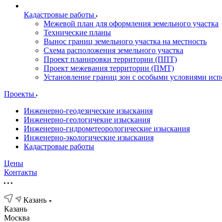
Кадастровые работы
Межевой план для оформления земельного участка
Технические планы
Вынос границ земельного участка на местность
Схема расположения земельного участка
Проект планировки территории (ППТ)
Проект межевания территории (ПМТ)
Установление границ зон с особыми условиями исп
Проекты
Инженерно-геодезические изыскания
Инженерно-геологичекие изыскания
Инженерно-гидрометеорологические изыскания
Инженерно-экологические изыскания
Кадастровые работы
Цены
Контакты
Казань
Казань
Москва