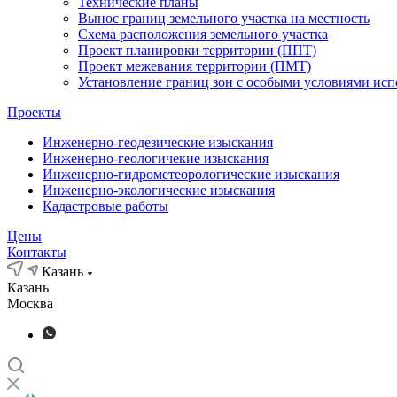
Технические планы
Вынос границ земельного участка на местность
Схема расположения земельного участка
Проект планировки территории (ППТ)
Проект межевания территории (ПМТ)
Установление границ зон с особыми условиями исп
Проекты
Инженерно-геодезические изыскания
Инженерно-геологичекие изыскания
Инженерно-гидрометеорологические изыскания
Инженерно-экологические изыскания
Кадастровые работы
Цены
Контакты
Казань
Казань
Москва